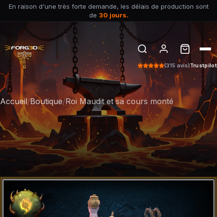
En raison d'une très forte demande, les délais de production sont
de
30 jours.
(315 avis)
Trustpilot
Accueil
/
Boutique
/
Roi Maudit et sa cours monté