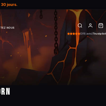
e
30 jours.
TEZ NOUS
(315 avis)
Trustpilot
ORN