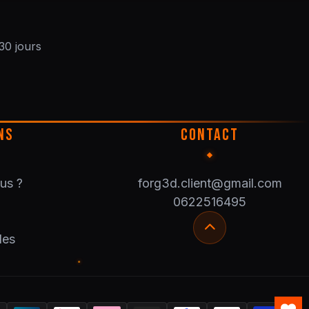
30 jours
NS
CONTACT
us ?
forg3d.client@gmail.com
0622516495
les