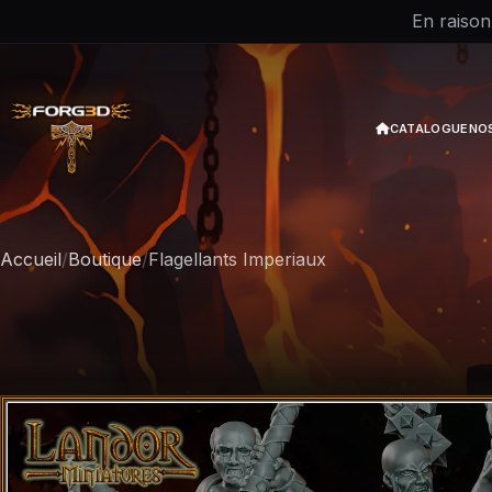
En raison
CATALOGUE
NO
Accueil
/
Boutique
/
Flagellants Imperiaux