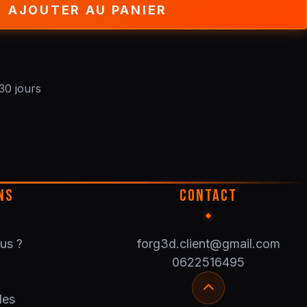
AJOUTER AU PANIER
30 jours
NS
CONTACT
us ?
forg3d.client@gmail.com
0622516495
les