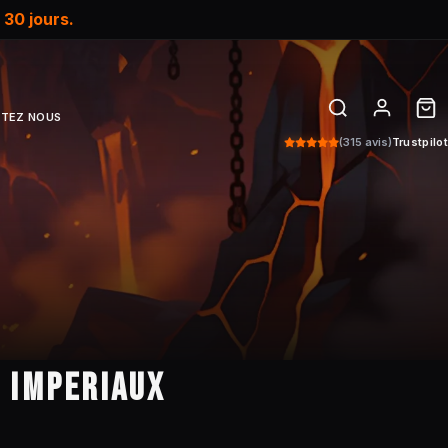
e
30 jours.
TEZ NOUS
(315 avis)
Trustpilot
 IMPERIAUX