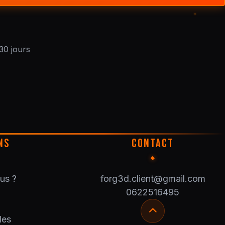
30 jours
NS
CONTACT
us ?
forg3d.client@gmail.com
0622516495
les