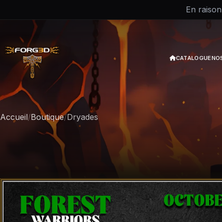
En raison
CATALOGUE
NO
Accueil
/
Boutique
/
Dryades