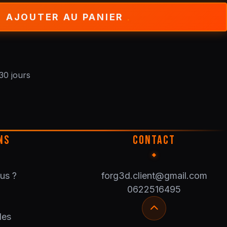
AJOUTER AU PANIER
30 jours
NS
CONTACT
us ?
forg3d.client@gmail.com
0622516495
les