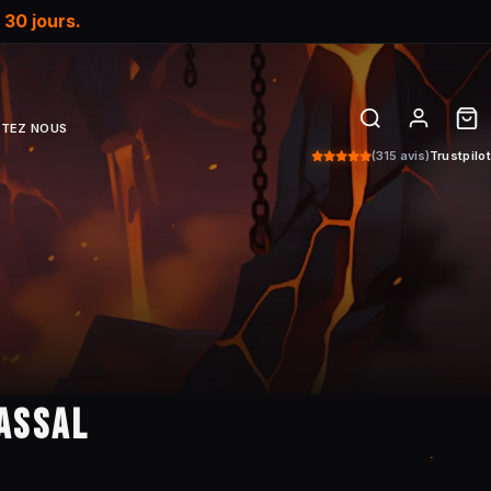
e
30 jours.
TEZ NOUS
(315 avis)
Trustpilot
ASSAL