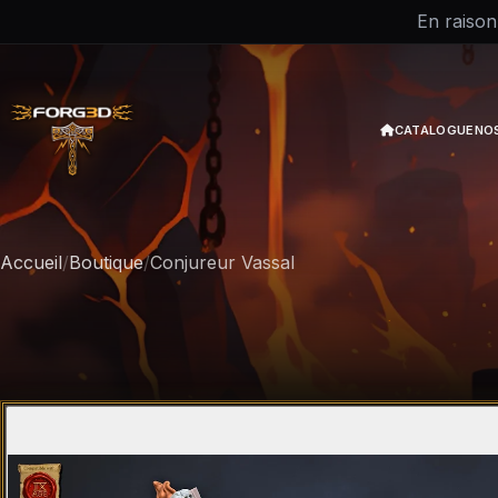
En raison
CATALOGUE
NO
Accueil
/
Boutique
/
Conjureur Vassal