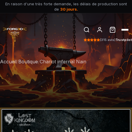
En raison d'une très forte demande, les délais de production sont
de
30 jours.
(315 avis)
Trustpilot
Accueil
/
Boutique
/
Chariot infernal Nain