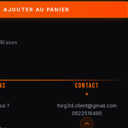
AJOUTER AU PANIER
30 jours
NS
CONTACT
us ?
forg3d.client@gmail.com
0622516495