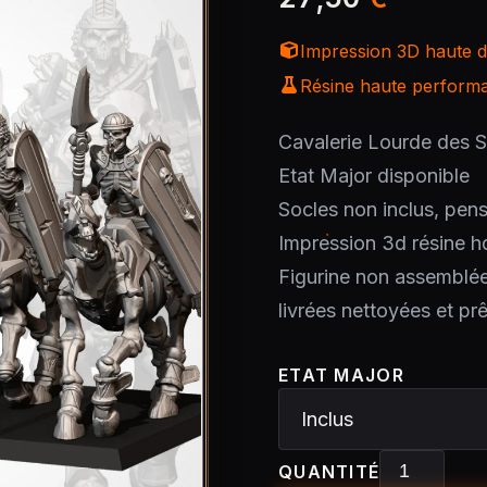
Impression 3D haute dé
Résine haute performan
Cavalerie Lourde des S
Etat Major disponible
Socles non inclus, pens
Impression 3d résine h
Figurine non assemblé
livrées nettoyées et pr
ETAT MAJOR
QUANTITÉ