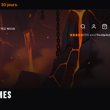
e
30 jours.
TEZ NOUS
(315 avis)
Trustpilot
MES