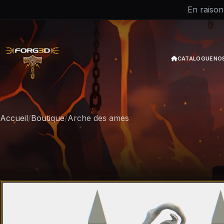
En raison
CATALOGUE
NO
Accueil
/
Boutique
/
Arche des ames