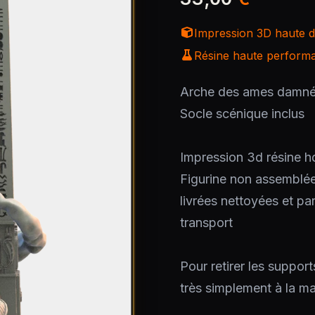
Impression 3D haute dé
Résine haute performan
Arche des ames damn
Socle scénique inclus
Impression 3d résine h
Figurine non assemblé
livrées nettoyées et pa
transport
Pour retirer les support
très simplement à la ma